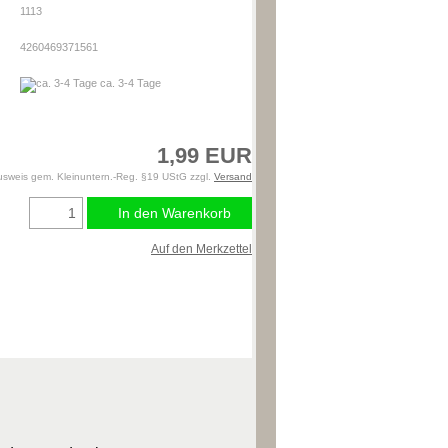
1113
4260469371561
ca. 3-4 Tage
1,99 EUR
usweis gem. Kleinuntern.-Reg. §19 UStG zzgl.
Versand
In den Warenkorb
Auf den Merkzettel