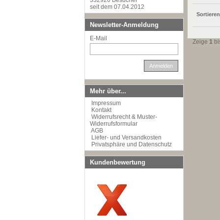
332920 Besucher
seit dem 07.04.2012
Sortiere
Newsletter-Anmeldung
E-Mail
Zeige
1
bi
Anmelden
Mehr über...
Impressum
Kontakt
Widerrufsrecht & Muster-
Widerrufsformular
AGB
Liefer- und Versandkosten
Privatsphäre und Datenschutz
Kundenbewertung