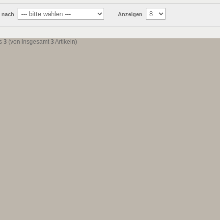
n nach
Anzeigen
s
3
(von insgesamt
3
Artikeln)