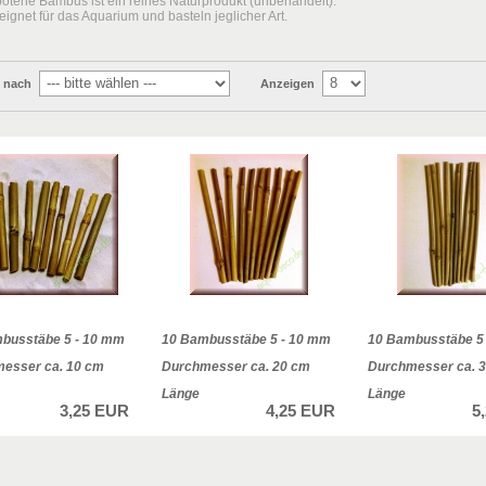
otene Bambus ist ein reines Naturprodukt (unbehandelt).
eignet für das Aquarium und basteln jeglicher Art.
n nach
Anzeigen
busstäbe 5 - 10 mm
10 Bambusstäbe 5 - 10 mm
10 Bambusstäbe 5
esser ca. 10 cm
Durchmesser ca. 20 cm
Durchmesser ca. 
Länge
Länge
3,25 EUR
4,25 EUR
5