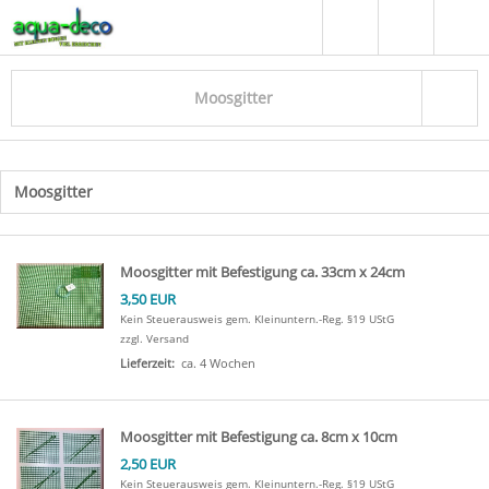
Moosgitter
Moosgitter
click
to
expand
contents
Moosgitter mit Befestigung ca. 33cm x 24cm
3,50 EUR
Kein Steuerausweis gem. Kleinuntern.-Reg. §19 UStG
zzgl. Versand
Lieferzeit:
ca. 4 Wochen
Moosgitter mit Befestigung ca. 8cm x 10cm
2,50 EUR
Kein Steuerausweis gem. Kleinuntern.-Reg. §19 UStG