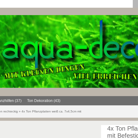
anzhilfen (37)
Ton Dekoration (43)
en rechteckig
»
4x Ton Pflanzplatten weiß ca. 7x4,5cm mit
4x Ton Pfl
mit Befest