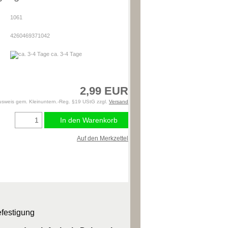
1061
4260469371042
ca. 3-4 Tage
2,99 EUR
usweis gem. Kleinuntern.-Reg. §19 UStG zzgl.
Versand
In den Warenkorb
Auf den Merkzettel
efestigung