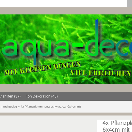
anzhilfen (37)
Ton Dekoration (43)
en rechteckig
»
4x Pflanzplatten terra-schwarz ca. 6x4cm mit
4x Pflanzpl
6x4cm mit 