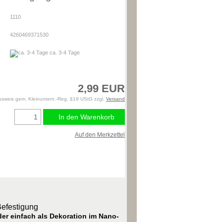
1110
4260469371530
ca. 3-4 Tage
2,99 EUR
usweis gem. Kleinuntern.-Reg. §19 UStG zzgl.
Versand
In den Warenkorb
Auf den Merkzettel
Befestigung
er einfach als Dekoration im Nano-